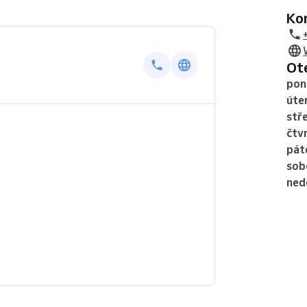
K
O
pon
úte
stř
čtv
pát
sob
ned