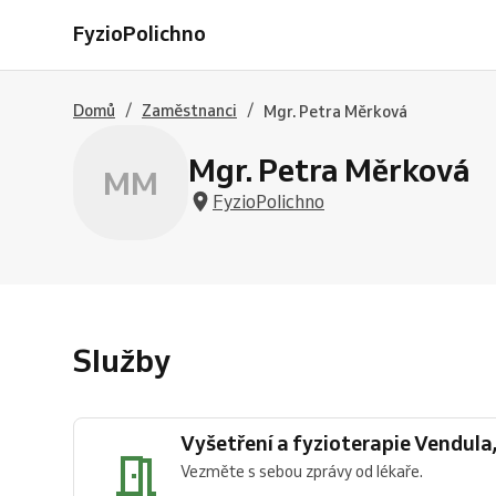
a
Vendula,
FyzioPolichno
fyzioterapie
Petra,
Vendula,
Katka,
Petra,
Ondra
Katka,
/
/
Domů
Zaměstnanci
Mgr. Petra Měrková
Ondra
Mgr. Petra Měrková
MM
FyzioPolichno
Služby
Vyšetření a fyzioterapie Vendula
Vezměte s sebou zprávy od lékaře.