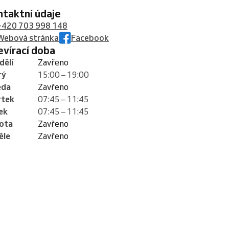
ontaktní údaje
+420 703 998 148
Webová stránka
Facebook
tevírací doba
dělí
Zavřeno
rý
15:00 – 19:00
eda
Zavřeno
rtek
07:45 – 11:45
ek
07:45 – 11:45
ota
Zavřeno
ěle
Zavřeno