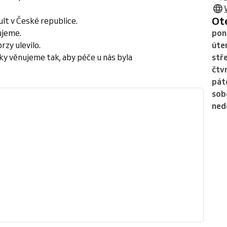
O
lt v České republice.
ujeme.
pon
rzy ulevilo.
úte
y věnujeme tak, aby péče u nás byla
stř
čtv
pát
sob
ned