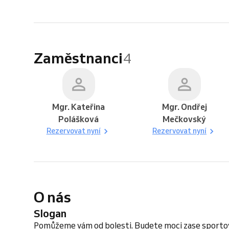
Zaměstnanci
4
Mgr. Kateřina
Mgr. Ondřej
Polášková
Mečkovský
Rezervovat nyní
Rezervovat nyní
O nás
Slogan
Pomůžeme vám od bolesti. Budete moci zase sportov